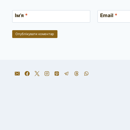
Ім’я
*
Email
*