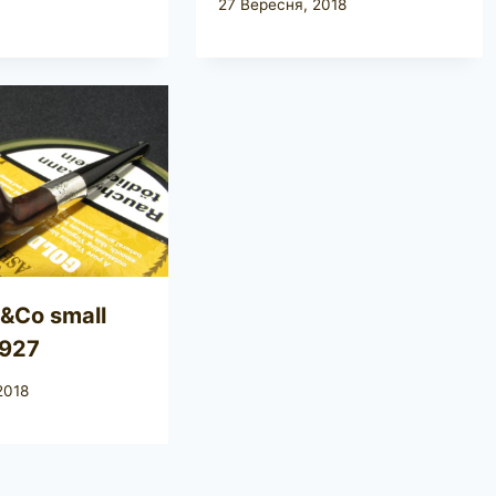
27 Вересня, 2018
&Co small
 1927
2018