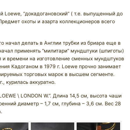
й Loewe, “докадогановский” ( т.е. выпущенный до
 Предмет охоты и азарта коллекционеров всего
о начал делать в Англии трубки из бриара еще в
о начал применять “милитари” мундштуки (шпиготы)
л и времени на изготовление сменных мундштуков
ения Кадоганом в 1979 г. Loewe прочно занимает
нируемых торговых марок в высшем сегменте.
., курилась аккуратно.
“LOEWE \ LONDON W.”. Длина 14,5 см, высота чаши
енний диаметр – 1,7 см, глубина – 3,6 см. Вес 28
.