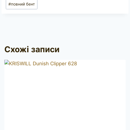
Позначки
#
повний бент
запису:
Схожі записи