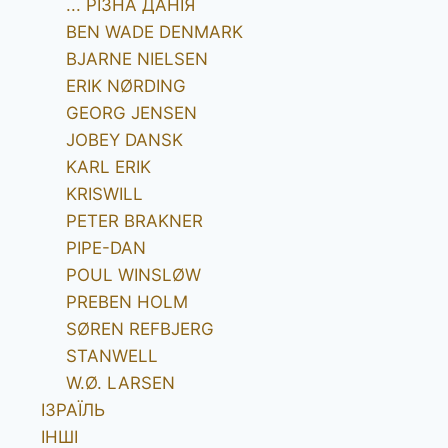
... РІЗНА ДАНІЯ
BEN WADE DENMARK
BJARNE NIELSEN
ERIK NØRDING
GEORG JENSEN
JOBEY DANSK
KARL ERIK
KRISWILL
PETER BRAKNER
PIPE-DAN
POUL WINSLØW
PREBEN HOLM
SØREN REFBJERG
STANWELL
W.Ø. LARSEN
ІЗРАЇЛЬ
ІНШІ