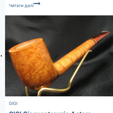
CHARATAN’S
Читати далі
MAKE
Perfection
4148DC
unsmoked
GIGI