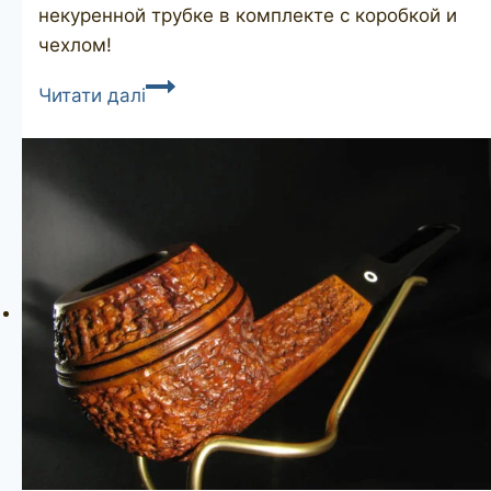
некуренной трубке в комплекте с коробкой и
чехлом!
PETERSON’S
Читати далі
Dunmore
73
unsmoked