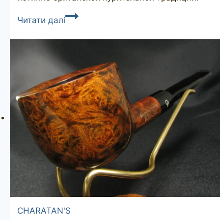
NORTHERN
Читати далі
BRIARS
Rox
Cut
Premier
BPSC
07
unsmoked
CHARATAN'S