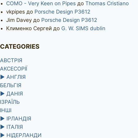
COMO - Very Keen on Pipes
до
Thomas Cristiano
vkpipes
до
Porsche Design P3612
Jim Davey
до
Porsche Design P3612
Клименко Сергей
до
G. W. SIMS dublin
CATEGORIES
АВСТРІЯ
АКСЕСОРІЇ
►
АНГЛІЯ
БЕЛЬГІЯ
►
ДАНІЯ
ІЗРАЇЛЬ
ІНШІ
►
ІРЛАНДІЯ
►
ІТАЛІЯ
►
НІДЕРЛАНДИ