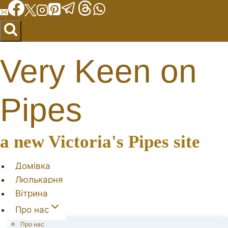
Перейти
до
вмісту
Very Keen on
Pipes
a new Victoria's Pipes site
Домівка
Люлькарня
Вітрина
Про нас
Про нас