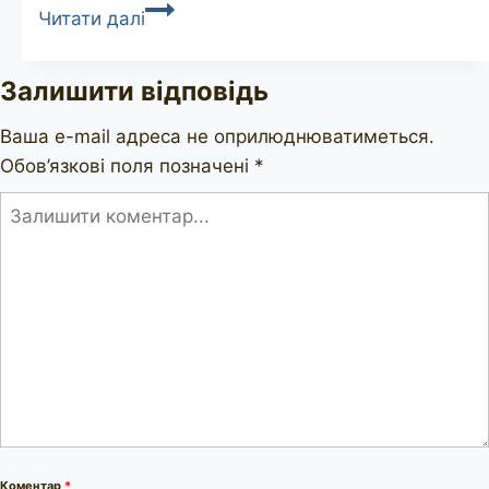
FRIBOURG
Читати далі
&
TREYER
Залишити відповідь
unsmoked
Ваша e-mail адреса не оприлюднюватиметься.
Обов’язкові поля позначені
*
Коментар
*