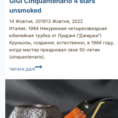
GIGI Cinquantenario 4 stars
unsmoked
14 Жовтня, 2019
13 Жовтня, 2022
Италия, 1984 Некуренная четырехзвездная
юбилейная трубка от Луиджи (“Джиджи”)
Круньолы, создання, естественно, в 1984 году,
когда мастер праздновал свое 50-летие
(cinquantenario).
GIGI
Читати далі
Cinquantenario
4
stars
unsmoked