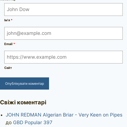
Ім’я
*
Email
*
Сайт
Свіжі коментарі
JOHN REDMAN Algerian Briar - Very Keen on Pipes
до
GBD Popular 397