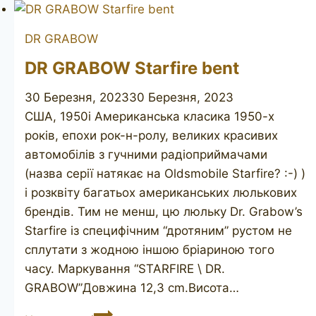
Starfire
84
DR GRABOW
DR GRABOW Starfire bent
30 Березня, 2023
30 Березня, 2023
США, 1950і Американська класика 1950-х
років, епохи рок-н-ролу, великих красивих
автомобілів з гучними радіоприймачами
(назва серії натякає на Oldsmobile Starfire? :-)​ )
і розквіту багатьох американських люлькових
брендів. Тим не менш, цю люльку Dr. Grabow’s
Starfire із специфічним “дротяним” рустом не
сплутати з жодною іншою бріариною того
часу. Маркування “STARFIRE \ DR.
GRABOW”Довжина 12,3 cm.Висота…
DR