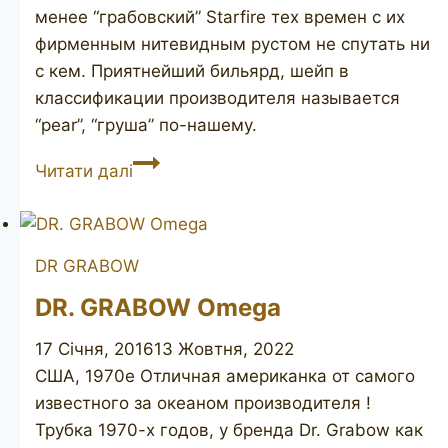
менее “грабовский” Starfire тех времен с их
фирменным нитевидным рустом не спутать ни
с кем. Приятнейший бильярд, шейп в
классификации производителя называется
“pear”, “груша” по-нашему.
DR.
Читати далі
GRABOW
Starfire
pear
DR GRABOW
DR. GRABOW Omega
17 Січня, 2016
13 Жовтня, 2022
США, 1970е Отличная американка от самого
известного за океаном производителя !
Трубка 1970-х годов, у бренда Dr. Grabow как