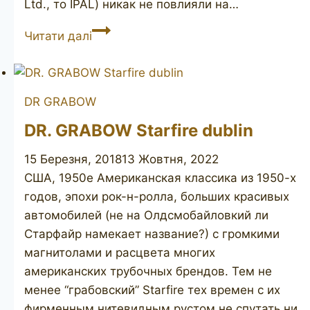
Ltd., то IPAL) никак не повлияли на…
HLT
Читати далі
Dr.
Grabow
Royalton
DR GRABOW
DR. GRABOW Starfire dublin
15 Березня, 2018
13 Жовтня, 2022
США, 1950е Американская классика из 1950-х
годов, эпохи рок-н-ролла, больших красивых
автомобилей (не на Олдсмобайловкий ли
Старфайр намекает название?) с громкими
магнитолами и расцвета многих
американских трубочных брендов. Тем не
менее “грабовский” Starfire тех времен с их
фирменным нитевидным рустом не спутать ни