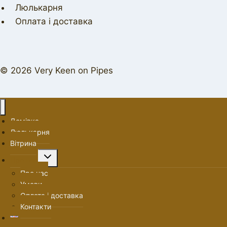
Люлькарня
Оплата і доставка
© 2026 Very Keen on Pipes
Домівка
Люлькарня
Вітрина
Перемкнути
Про нас
меню
Про нас
нащадка
Умови
Оплата і доставка
Контакти