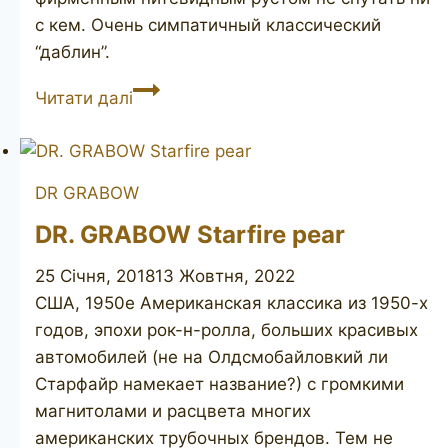
с кем. Очень симпатичный классический
“даблин”.
DR.
Читати далі
GRABOW
Starfire
dublin
DR GRABOW
DR. GRABOW Starfire pear
25 Січня, 2018
13 Жовтня, 2022
США, 1950е Американская классика из 1950-х
годов, эпохи рок-н-ролла, больших красивых
автомобилей (не на Олдсмобайловкий ли
Старфайр намекает название?) с громкими
магнитолами и расцвета многих
американских трубочных брендов. Тем не