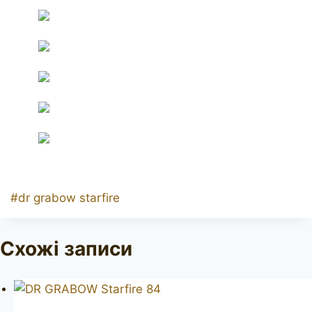
Позначки
#
dr grabow starfire
запису:
Схожі записи