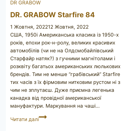
DR GRABOW
DR. GRABOW Starfire 84
1 Жовтня, 2022
12 Жовтня, 2022
США, 1950і Американська класика із 1950-х
років, епохи рок-н-ролу, великих красивих
автомобілів (чи не на Олдсмобайлівський
Старфайр натяк?) з гучними магнітолами і
розквіту багатьох американських люлькових
брендів. Тим не менше “грабівський” Starfire
тих часів з їх фірмовим нитковим рустом ні з
чим не зплутаєш. Дуже приємна легенька
канадка від провідної американської
мануфактури. Маркування на чаші…
DR.
Читати далі
GRABOW