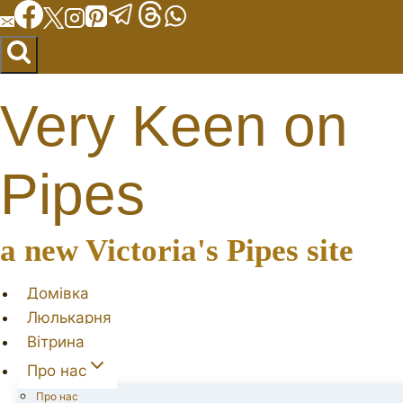
Перейти
до
вмісту
Very Keen on
Pipes
a new Victoria's Pipes site
Домівка
Люлькарня
Вітрина
Про нас
Про нас