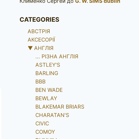
Клименко Сергей
до
G. W. SIMS dublin
CATEGORIES
АВСТРІЯ
АКСЕСОРІЇ
▼
АНГЛІЯ
... РІЗНА АНГЛІЯ
ASTLEY'S
BARLING
BBB
BEN WADE
BEWLAY
BLAKEMAR BRIARS
CHARATAN'S
CIVIC
COMOY