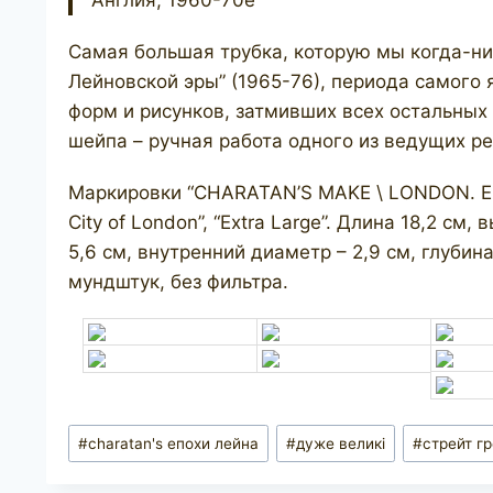
Англия, 1960-70е
Самая большая трубка, которую мы когда-ниб
Лейновской эры” (1965-76), периода самого 
форм и рисунков, затмивших всех остальных 
шейпа – ручная работа одного из ведущих ре
Маркировки “CHARATAN’S MAKE \ LONDON. ENGL
City of London”, “Extra Large”. Длина 18,2 см
5,6 см, внутренний диаметр – 2,9 см, глубина
мундштук, без фильтра.
Позначки
#
charatan's епохи лейна
#
дуже великі
#
стрейт г
запису: