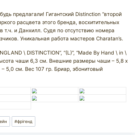
удь предлагали! Гигантский Distinction “второй
яркого расцвета этого бренда, восхитительных
в т.ч. и Данхилл. Судя по отсутствию номера
зчиков. Уникальная работа мастеров Charatan’s.
AND \ DISTINCTION”, “(L)”, “Made By Hand \ in \
, высота чаши 6,3 см. Внешние размеры чаши – 5,8 х
 – 5,0 см. Вес 107 гр. Бриар, эбонитовый
рейн
#
фрігенд