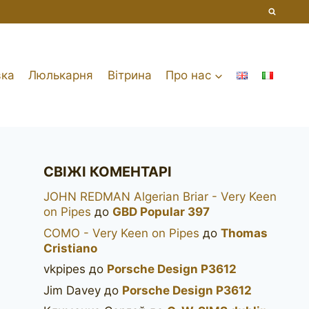
вка
Люлькарня
Вітрина
Про нас
СВІЖІ КОМЕНТАРІ
JOHN REDMAN Algerian Briar - Very Keen
on Pipes
до
GBD Popular 397
COMO - Very Keen on Pipes
до
Thomas
Cristiano
vkpipes
до
Porsche Design P3612
Jim Davey
до
Porsche Design P3612