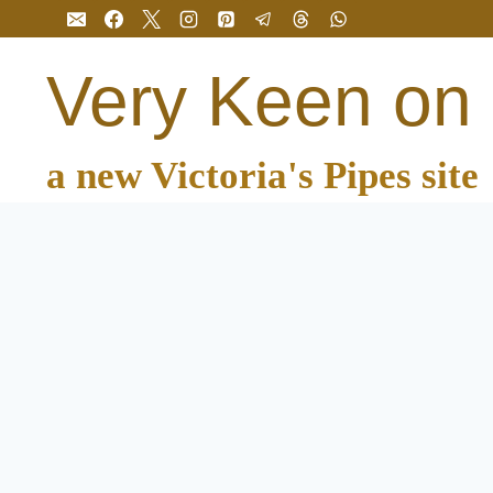
Перейти
до
вмісту
Very Keen on
a new Victoria's Pipes site