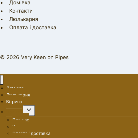
Домівка
Контакти
Люлькарня
Оплата і доставка
© 2026 Very Keen on Pipes
Домівка
Люлькарня
Вітрина
Перемкнути
Про нас
меню
Про нас
нащадка
Умови
Оплата і доставка