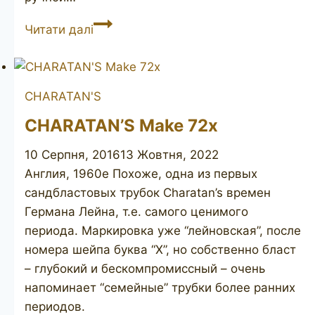
BEN
Читати далі
WADE
Golden
Walnut
CHARATAN'S
CHARATAN’S Make 72x
10 Серпня, 2016
13 Жовтня, 2022
Англия, 1960е Похоже, одна из первых
сандбластовых трубок Charatan’s времен
Германа Лейна, т.е. самого ценимого
периода. Маркировка уже “лейновская”, после
номера шейпа буква “Х”, но собственно бласт
– глубокий и бескомпромиссный – очень
напоминает “семейные” трубки более ранних
периодов.