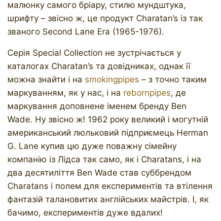
малюнку самого бріару, стилю мундштука,
шрифту – звісно ж, це продукт Charatan’s із так
званого Second Lane Era (1965-1976).
Серія Special Collection не зустрічається у
каталогах Charatan’s та довідниках, однак її
можна знайти і на
smokingpipes
– з точно таким
маркуванням, як у нас, і на
rebornpipes
, де
маркування доповнене іменем бренду Ben
Wade. Ну звісно ж! 1962 року великий і могутній
американський люльковий підприємець Herman
G. Lane купив цю дуже поважну сімейну
компанію із Лідса так само, як і Charatans, і на
два десятиліття Ben Wade став суббрендом
Charatans і полем для експериментів та втілення
фантазій талановитих англійських майстрів. І, як
бачимо, експериментів дуже вдалих!