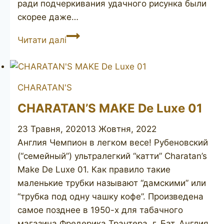
ради подчеркивания удачного рисунка были
скорее даже…
CHARATAN’S
Читати далі
MAKE
381DC
CHARATAN'S
CHARATAN’S MAKE De Luxe 01
23 Травня, 2020
13 Жовтня, 2022
Англия Чемпион в легком весе! Рубеновский
(“семейный”) ультралегкий “катти” Charatan’s
Make De Luxe 01. Как правило такие
маленькие трубки называют “дамскими” или
“трубка под одну чашку кофе”. Произведена
самое позднее в 1950-х для табачного
магазина Фредерика Трантера, г. Бат, Англия.