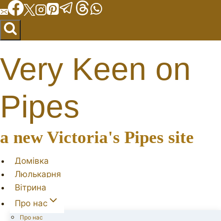
Перейти
до
вмісту
Very Keen on
Pipes
a new Victoria's Pipes site
Домівка
Люлькарня
Вітрина
Про нас
Про нас