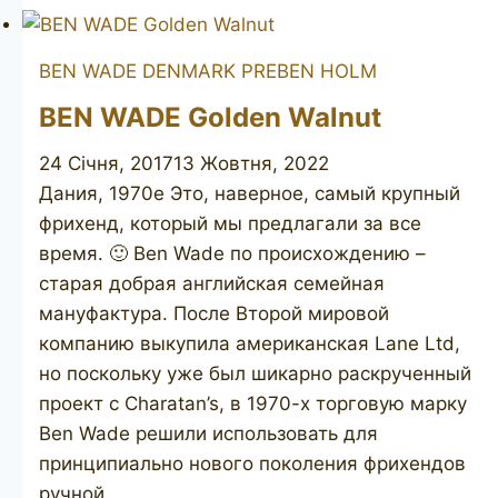
Selected
55
BEN WADE DENMARK
PREBEN HOLM
BEN WADE Golden Walnut
24 Січня, 2017
13 Жовтня, 2022
Дания, 1970е Это, наверное, самый крупный
фрихенд, который мы предлагали за все
время. 🙂 ​Ben Wade по происхождению –
старая добрая английская семейная
мануфактура. После Второй мировой
компанию выкупила американская Lane Ltd,
но поскольку уже был шикарно раскрученный
проект с Charatan’s, в 1970-х торговую марку
Ben Wade решили использовать для
принципиально нового поколения фрихендов
ручной…