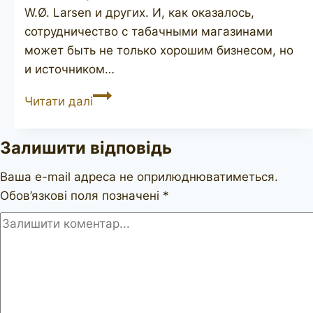
W.Ø. Larsen и других. И, как оказалось,
сотрудничество с табачными магазинами
может быть не только хорошим бизнесом, но
и источником…
POUL
Читати далі
HANSEN
Hansen
Залишити відповідь
Briar
Ваша e-mail адреса не оприлюднюватиметься.
Обов’язкові поля позначені
*