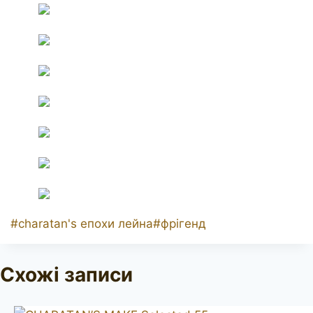
Позначки
#
charatan's епохи лейна
#
фрігенд
запису:
Схожі записи