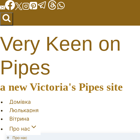
Перейти
до
вмісту
Very Keen on
Pipes
a new Victoria's Pipes site
Домівка
Люлькарня
Вітрина
Про нас
Про нас