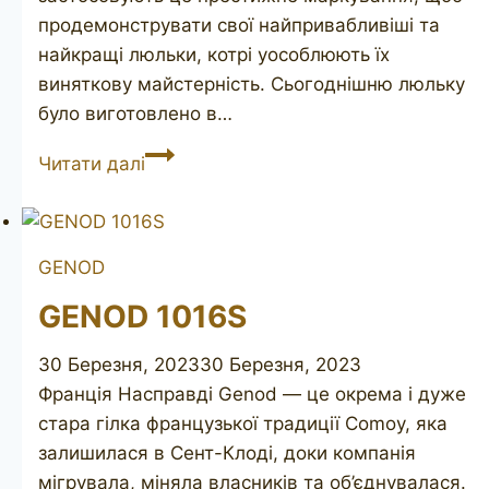
продемонструвати свої найпривабливіші та
найкращі люльки, котрі уособлюють їх
виняткову майстерність. Сьогоднішню люльку
було виготовлено в…
JEAN
Читати далі
LACROIX
Maitre-
Pipier
GENOD
Diamant
Major
GENOD 1016S
2
30 Березня, 2023
30 Березня, 2023
Франція Насправді Genod — це окрема і дуже
стара гілка французької традиції Comoy, яка
залишилася в Сент-Клоді, доки компанія
мігрувала, міняла власників та об’єднувалася.