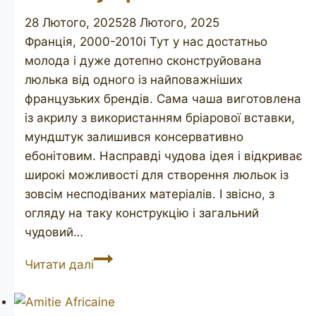
28 Лютого, 2025
28 Лютого, 2025
Франція, 2000-2010і Тут у нас достатньо
молода і дуже дотепно сконструйована
люлька від одного із найповажніших
французьких брендів. Сама чаша виготовлена
із акрилу з використанням бріарової вставки,
мундштук залишився консервативно
ебонітовим. Насправді чудова ідея і відкриває
широкі можливості для створення люльок із
зовсім несподіваних матеріалів. І звісно, з
огляду на таку конструкцію і загальний
чудовий…
ROPP
Читати далі
Symphonie