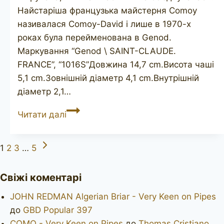
Найстаріша французька майстерня Comoy
називалася Comoy-David і лише в 1970-х
роках була перейменована в Genod.
Маркування “Genod \ SAINT-CLAUDE.
FRANCE”, “1016S”Довжина 14,7 cm.Висота чаші
5,1 cm.Зовнішній діаметр 4,1 cm.Внутрішній
діаметр 2,1…
GENOD
Читати далі
1016S
Наступна
Навігація
1
2
3
…
5
сторінка
за
Свіжі коментарі
сторінками
JOHN REDMAN Algerian Briar - Very Keen on Pipes
до
GBD Popular 397
COMO - Very Keen on Pipes
до
Thomas Cristiano