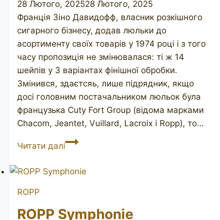
28 Лютого, 2025
28 Лютого, 2025
Франція Зіно Давидофф, власник розкішного
сигарного бізнесу, додав люльки до
асортименту своїх товарів у 1974 році і з того
часу пропозиція не змінювалася: ті ж 14
шейпів у 3 варіантах фінішної обробки.
Змінився, здаєтсяь, лише підрядник, якщо
досі головним постачальником люльок була
французька Cuty Fort Group (відома марками
Chacom, Jeantet, Vuillard, Lacroix і Ropp), то…
DAVIDOFF
Читати далі
409
(2)
ROPP
ROPP Symphonie