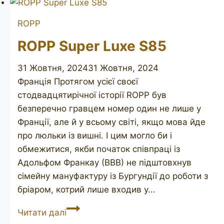
ROPP
ROPP Super Luxe S85
31 Жовтня, 2024
31 Жовтня, 2024
Франція Протягом усієї своєї
стодвадцятирічної історії ROPP був
безперечно гравцем номер один не лише у
Франції, але й у всьому світі, якщо мова йде
про люльки із вишні. І цим могло би і
обмежитися, якби початок співпраці із
Адольфом Франкау (ВВВ) не підштовхнув
сімейну мануфактуру із Бургундії до роботи з
бріаром, котрий лише входив у…
ROPP
Читати далі
Super