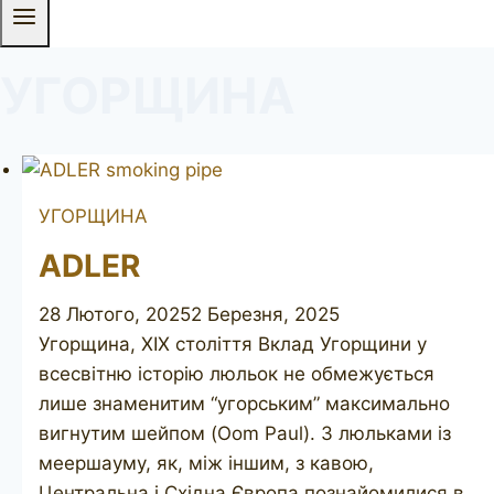
УГОРЩИНА
УГОРЩИНА
ADLER
28 Лютого, 2025
2 Березня, 2025
Угорщина, XIX століття Вклад Угорщини у
всесвітню історію люльок не обмежується
лише знаменитим “угорським” максимально
вигнутим шейпом (Oom Paul). З люльками із
меершауму, як, між іншим, з кавою,
Центральна і Східна Європа познайомилися в