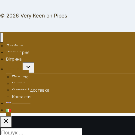
© 2026 Very Keen on Pipes
Домівка
Люлькарня
Вітрина
Перемкнути
Про нас
меню
Про нас
нащадка
Умови
Оплата і доставка
Контакти
Пошук: