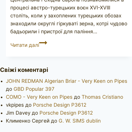
процесі австро-турецьких воєн XVI-XVIII
століть, коли у захоплених турецьких обозах
знаходили округлі гіркуваті зерна, котрі чудово
бадьорили і пристрої для паління…
ADLER
Читати далі
Свіжі коментарі
JOHN REDMAN Algerian Briar - Very Keen on Pipes
до
GBD Popular 397
COMO - Very Keen on Pipes
до
Thomas Cristiano
vkpipes
до
Porsche Design P3612
Jim Davey
до
Porsche Design P3612
Клименко Сергей
до
G. W. SIMS dublin