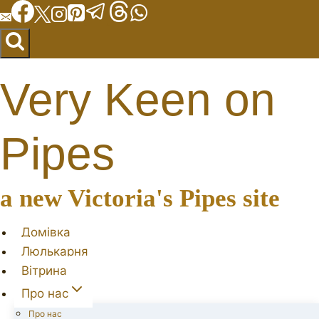
Перейти
до
вмісту
Very Keen on
Pipes
a new Victoria's Pipes site
Домівка
Люлькарня
Вітрина
Про нас
Про нас