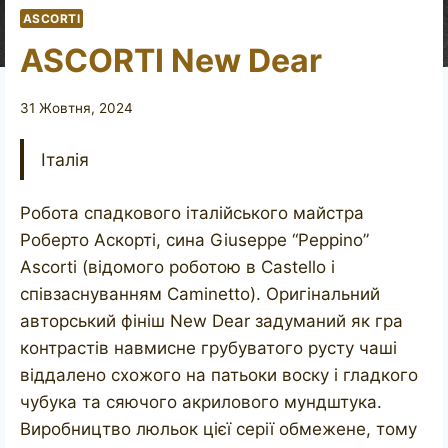
ASCORTI
ASCORTI New Dear
31 Жовтня, 2024
Італія
Робота спадкового італійського майстра
Роберто Аскорті, сина Giuseppe “Peppino”
Ascorti (відомого роботою в Castello і
співзаснуванням Caminetto). Оригінальний
авторський фініш New Dear задуманий як гра
контрастів навмисне грубуватого русту чаші
віддалено схожого на патьоки воску і гладкого
чубука та сяючого акрилового мундштука.
Виробництво люльок цієї серії обмежене, тому