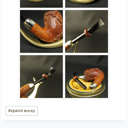
Позначки
#
краплі воску
запису: