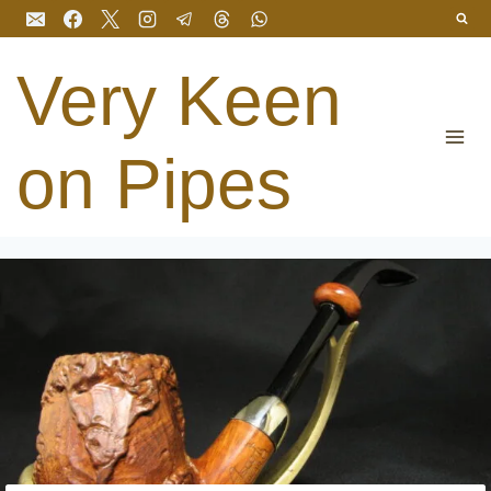
Перейти
до
вмісту
Very Keen
on Pipes