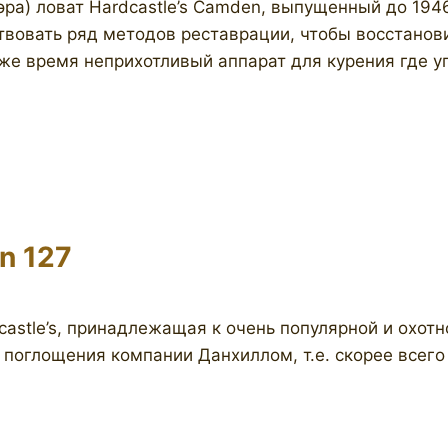
ра) ловат Hardcastle’s Camden, выпущенный до 1946
вовать ряд методов реставрации, чтобы восстановит
о же время неприхотливый аппарат для курения где у
n 127
castle’s, принадлежащая к очень популярной и охот
поглощения компании Данхиллом, т.е. скорее всего д