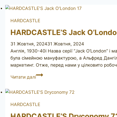
HARDCASTLE
HARDCASTLE’S Jack O’Londo
31 Жовтня, 2024
31 Жовтня, 2024
Англія, 1930-40і Назва серії “Jack O’London” і
була сімейною мануфактурою, а Альфред Дангіл, 
маркетинг. Отже, перед нами у цілковито робоч
HARDCASTLE’S
Читати далі
Jack
O’London
17
HARDCASTLE
HARDCASTLE’S Dryconomy 7