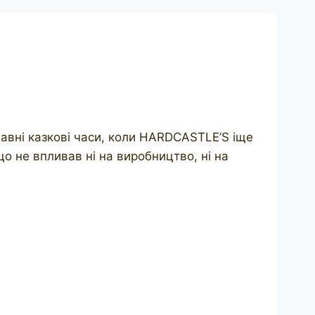
едавні казкові часи, коли HARDCASTLE’S іще
що не впливав ні на виробництво, ні на