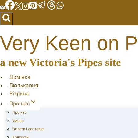
Перейти
до
вмісту
Very Keen on P
a new Victoria's Pipes site
Домівка
Люлькарня
Вітрина
Про нас
Про нас
Умови
Оплата і доставка
Контакти