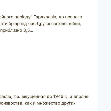
мейного періоду” Гардкаслів, до повного
 бріар під час Другої світової війни,
(приблизно 3,5…
tle, т.е. выущенная до 1946 г., а вполне
оизвоства, как и множество других