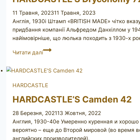
11 Травня, 2023
11 Травня, 2023
Англія, 1930і Штамп «BRITISH MADE» чітко вказує
придбання компанії Альфредом Данхіллом у 1948
найімовірніше, що люлька походить з 1930-х р
HARDCASTLE’S
Читати далі
Dryconomy
72
HARDCASTLE
HARDCASTLE’S Camden 42
28 Березня, 2021
13 Жовтня, 2022
Англия, 1930-40е Умеренно куренная и хорошо с
вероятно – еще до Второй мировой (во время 
английских производителей).