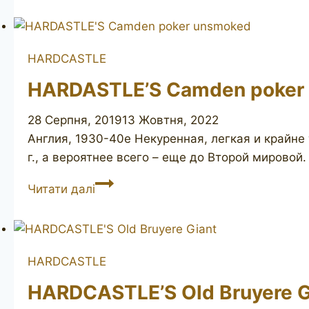
O’London
127
HARDCASTLE
HARDASTLE’S Camden poker
28 Серпня, 2019
13 Жовтня, 2022
Англия, 1930-40е Некуренная, легкая и крайне
г., а вероятнее всего – еще до Второй мировой
HARDASTLE’S
Читати далі
Camden
poker
unsmoked
HARDCASTLE
HARDCASTLE’S Old Bruyere G