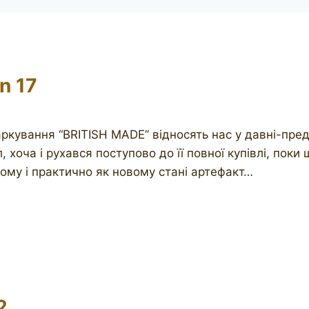
n 17
 маркування “BRITISH MADE” відносять нас у давні-пр
хоча і рухався поступово до її повної купівлі, поки 
ому і практично як новому стані артефакт…
2