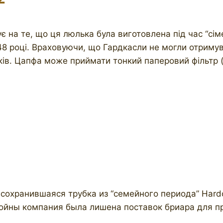
 на те, що ця люлька була виготовлена ​​під час “сі
 році. Враховуючи, що Гардкасли не могли отримувати
оків. Цапфа може приймати тонкий паперовий фільтр 
охранившаяся трубка из “семейного периода” Hardcas
войны компания была лишена поставок бриара для пр