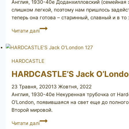
Англия, 1930-40е Доданхилловский (семейная э
слишком легкой, поэтому нам пришлось задейст
теперь она готова – старинный, славный и в т
HARDCASTLE’S
Читати далі
Camden
54
HARDCASTLE
HARDCASTLE’S Jack O’Londo
23 Травня, 2020
13 Жовтня, 2022
Англия, 1930-40е Некуренная трубочка от Hard
O’London, появившаяся на свет еще до полного 
Второй мировой.
HARDCASTLE’S
Читати далі
Jack