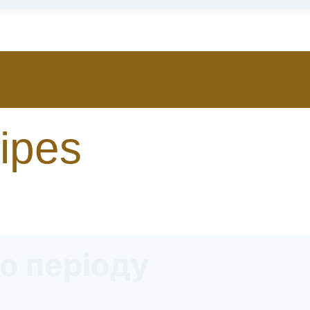
ipes
го періоду