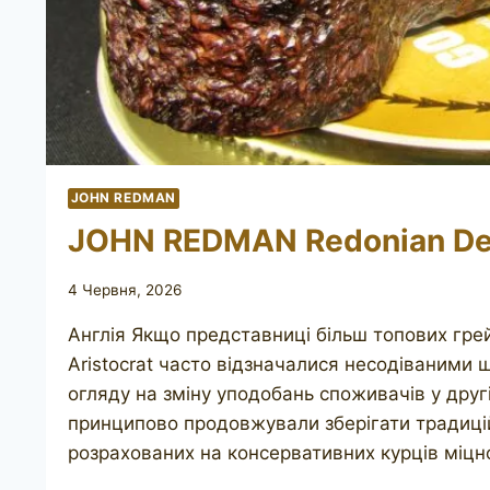
JOHN REDMAN
JOHN REDMAN Redonian De 
4 Червня, 2026
Англія Якщо представниці більш топових грей
Aristocrat часто відзначалися несодіваними
огляду на зміну уподобань споживачів у другі
принципово продовжували зберігати традиційн
розрахованих на консервативних курців міц