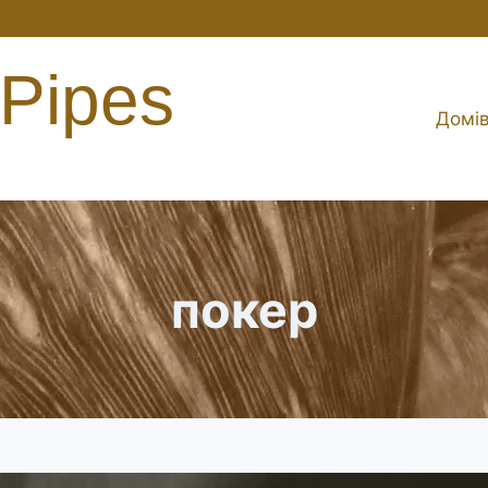
 Pipes
Домі
покер