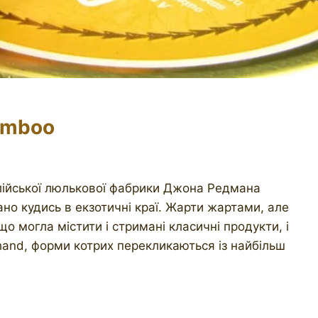
amboo
лійської люлькової фабрики Джона Редмана
жано кудись в екзотичні краї. Жарти жартами, але
о могла містити і стримані класичні продукти, і
ehand, форми котрих перекликаються із найбільш