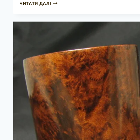
JOHN
ЧИТАТИ ДАЛІ
REDMAN
REDONIAN
DE
LUXE
POKER