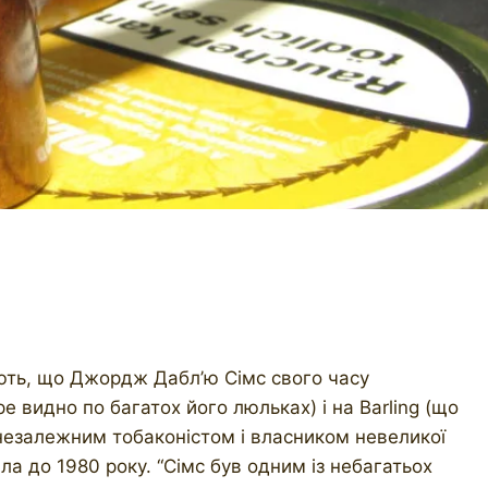
ють, що Джордж Дабл’ю Сімс свого часу
 видно по багатох його люльках) і на Barling (що
незалежним тобаконістом і власником невеликої
ла до 1980 року. “Сімс був одним із небагатьох