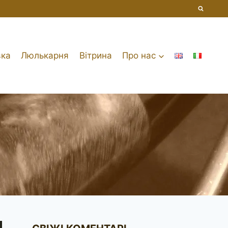
вка
Люлькарня
Вітрина
Про нас