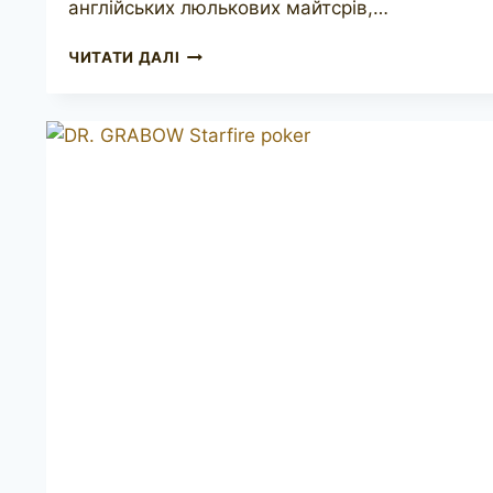
англійських люлькових майтсрів,…
G.
ЧИТАТИ ДАЛІ
W.
SIMS
POKER