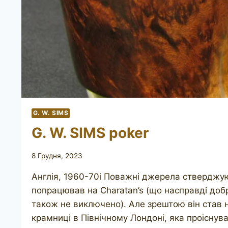
G. W. SIMS
G. W. SIMS poker
8 Грудня, 2023
Англія, 1960-70і Поважні джерела стверджу
попрацював на Charatan’s (що насправді добре
також не виключено). Але зрештою він став 
крамниці в Північному Лондоні, яка проіснува