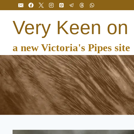
Перейти
до
вмісту
Very Keen on
a new Victoria's Pipes site