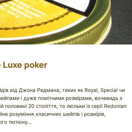
Luxe poker
дів від Джона Редмана, таких як Royal, Special чи
 шейпами і дуже помітними розмірами, вочевидь з
й половині 20 століття, то люльки із серії Redonian
е розуміння класичних шейпів і розмірів,
ного тютюну…