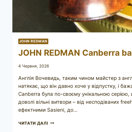
JOHN REDMAN
JOHN REDMAN Canberra b
4 Червня, 2026
Англія Вочевидь, таким чином майстер з анг
натякає, що він давно хоче у відпустку, і ба
Canberra була по-своєму унікальною серією, щ
доволі вільні витвори – від несподіваних fre
ефектними Sasieni, до…
JOHN
ЧИТАТИ ДАЛІ
REDMAN