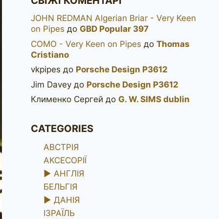
СВІЖІ КОМЕНТАРІ
JOHN REDMAN Algerian Briar - Very Keen
on Pipes
до
GBD Popular 397
COMO - Very Keen on Pipes
до
Thomas
Cristiano
vkpipes
до
Porsche Design P3612
Jim Davey
до
Porsche Design P3612
Клименко Сергей
до
G. W. SIMS dublin
CATEGORIES
АВСТРІЯ
АКСЕСОРІЇ
►
АНГЛІЯ
БЕЛЬГІЯ
►
ДАНІЯ
ІЗРАЇЛЬ