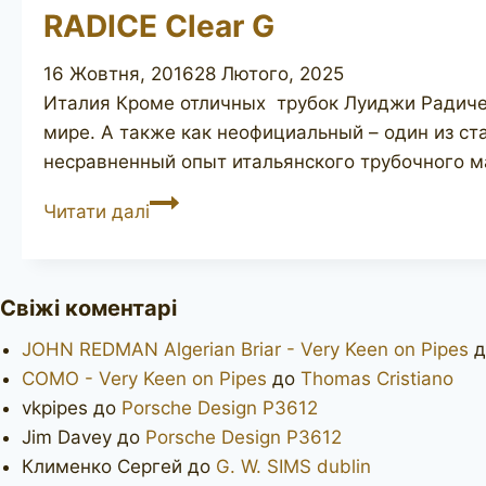
RADICE Clear G
16 Жовтня, 2016
28 Лютого, 2025
Италия Кроме отличных трубок Луиджи Радиче 
мире. А также как неофициальный – один из ст
несравненный опыт итальянского трубочного ма
RADICE
Читати далі
Clear
G
Свіжі коментарі
JOHN REDMAN Algerian Briar - Very Keen on Pipes
д
COMO - Very Keen on Pipes
до
Thomas Cristiano
vkpipes
до
Porsche Design P3612
Jim Davey
до
Porsche Design P3612
Клименко Сергей
до
G. W. SIMS dublin