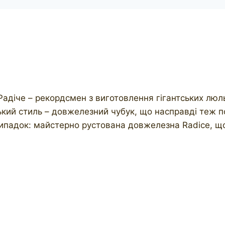
 Радіче – рекордсмен з виготовлення гігантських люл
кий стиль – довжелезний чубук, що насправді теж по
випадок: майстерно рустована довжелезна Radice, що 