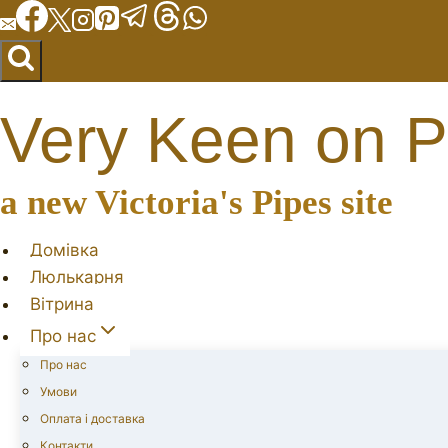
Перейти
до
вмісту
Very Keen on P
a new Victoria's Pipes site
Домівка
Люлькарня
Вітрина
Про нас
Про нас
Умови
Оплата і доставка
Контакти