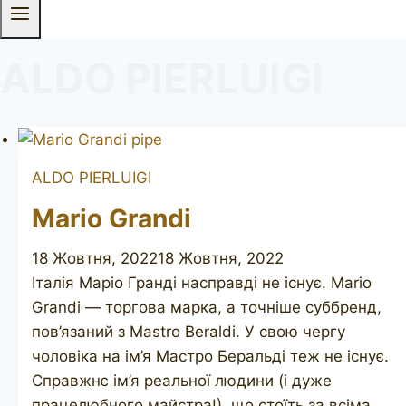
ALDO PIERLUIGI
ALDO PIERLUIGI
Mario Grandi
18 Жовтня, 2022
18 Жовтня, 2022
Італія Маріо Гранді насправді не існує. Mario
Grandi — торгова марка, а точніше суббренд,
пов’язаний з Mastro Beraldi. У свою чергу
чоловіка на ім’я Мастро Беральді теж не існує.
Справжнє ім’я реальної людини (і дуже
працелюбного майстра!), що стоїть за всіма