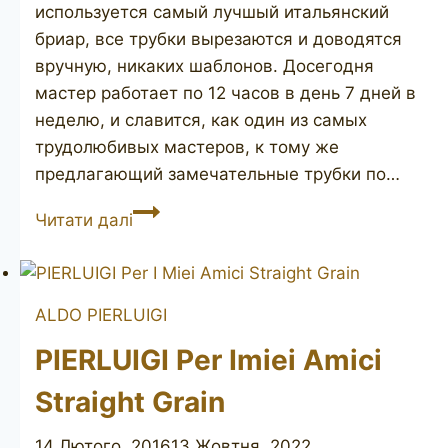
используется самый лучшый итальянский
бриар, все трубки вырезаются и доводятся
вручную, никаких шаблонов. Досегодня
мастер работает по 12 часов в день 7 дней в
неделю, и славится, как один из самых
трудолюбивых мастеров, к тому же
предлагающий замечательные трубки по…
PIERLUIGI
Читати далі
Per
I
Miei
ALDO PIERLUIGI
Amici
D2
PIERLUIGI Per Imiei Amici
Straight Grain
14 Лютого, 2016
13 Жовтня, 2022