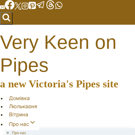
Перейти
до
вмісту
Very Keen on
Pipes
a new Victoria's Pipes site
Домівка
Люлькарня
Вітрина
Про нас
Про нас