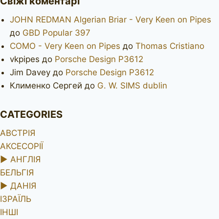
Свіжі коментарі
JOHN REDMAN Algerian Briar - Very Keen on Pipes
до
GBD Popular 397
COMO - Very Keen on Pipes
до
Thomas Cristiano
vkpipes
до
Porsche Design P3612
Jim Davey
до
Porsche Design P3612
Клименко Сергей
до
G. W. SIMS dublin
CATEGORIES
АВСТРІЯ
АКСЕСОРІЇ
►
АНГЛІЯ
БЕЛЬГІЯ
►
ДАНІЯ
ІЗРАЇЛЬ
ІНШІ