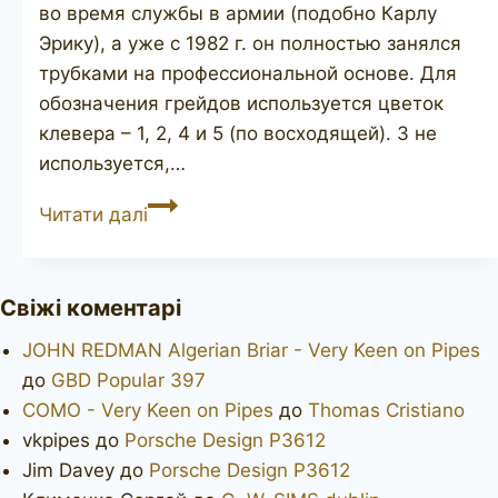
во время службы в армии (подобно Карлу
Эрику), а уже с 1982 г. он полностью занялся
трубками на профессиональной основе. Для
обозначения грейдов используется цветок
клевера – 1, 2, 4 и 5 (по восходящей). 3 не
используется,…
VIPRATI
Читати далі
La
Pipa
Свіжі коментарі
JOHN REDMAN Algerian Briar - Very Keen on Pipes
до
GBD Popular 397
COMO - Very Keen on Pipes
до
Thomas Cristiano
vkpipes
до
Porsche Design P3612
Jim Davey
до
Porsche Design P3612