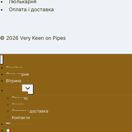
Люлькарня
Оплата і доставка
© 2026 Very Keen on Pipes
Домівка
Люлькарня
Вітрина
Перемкнути
Про нас
меню
Про нас
нащадка
Умови
Оплата і доставка
Контакти