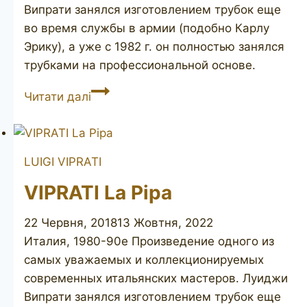
Випрати занялся изготовлением трубок еще
во время службы в армии (подобно Карлу
Эрику), а уже с 1982 г. он полностью занялся
трубками на профессиональной основе.
LUIGI
Читати далі
VIPRATI
La
Pipa
LUIGI VIPRATI
Collection
unsmoked
VIPRATI La Pipa
22 Червня, 2018
13 Жовтня, 2022
Италия, 1980-90е Произведение одного из
самых уважаемых и коллекционируемых
современных итальянских мастеров. Луиджи
Випрати занялся изготовлением трубок еще