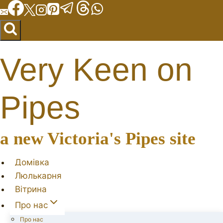
Перейти
до
вмісту
Very Keen on
Pipes
a new Victoria's Pipes site
Домівка
Люлькарня
Вітрина
Про нас
Про нас