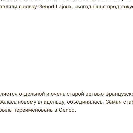
вляли люльку Genod Lajoux, сьогоднішня продовжує 
ляется отдельной и очень старой ветвью французско
валась новому владельцу, объединялась. Самая ста
 была переименована в Genod.