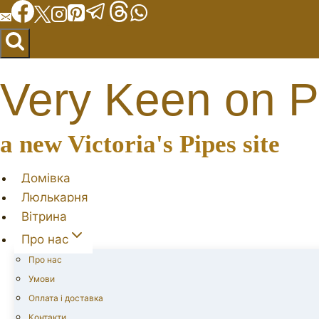
Перейти
до
вмісту
Very Keen on P
a new Victoria's Pipes site
Домівка
Люлькарня
Вітрина
Про нас
Про нас
Умови
Оплата і доставка
Контакти