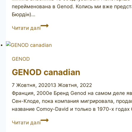
перейменована в Genod. Колись ми вже предста
Бюрдін)…
GENOD
Читати далі
Burdine
11S
GENOD
GENOD canadian
7 Жовтня, 2020
13 Жовтня, 2022
Франция, 2000е Бренд Genod на самом деле яв
Сен-Клоде, пока компания мигрировала, прода
название Comoy-David и только в 1970-х годах
GENOD
Читати далі
canadian