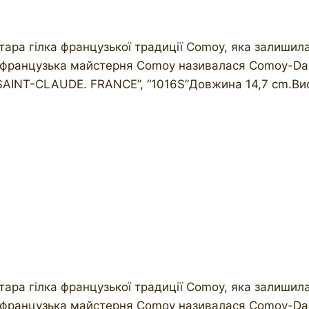
ара гілка французької традиції Comoy, яка залишила
а французька майстерня Comoy називалася Comoy-Davi
AINT-CLAUDE. FRANCE”, “1016S”Довжина 14,7 cm.Висо
ара гілка французької традиції Comoy, яка залишила
а французька майстерня Comoy називалася Comoy-Davi