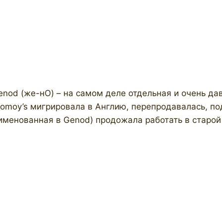
nod (же-нО) – на самом деле отдельная и очень да
Comoy’s мигрировала в Англию, перепродавалась, по
еименованная в Genod) продожала работать в старо