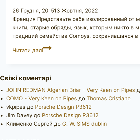
26 Грудня, 2015
13 Жовтня, 2022
Франция Представьте себе изолированный от ми
книги, старые обряды, язык, которым никто в 
традиций семейства Comoys, сохранившаяся в
GENOD
Читати далі
Свіжі коментарі
JOHN REDMAN Algerian Briar - Very Keen on Pipes
д
COMO - Very Keen on Pipes
до
Thomas Cristiano
vkpipes
до
Porsche Design P3612
Jim Davey
до
Porsche Design P3612
Клименко Сергей
до
G. W. SIMS dublin