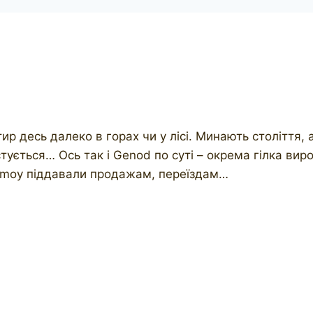
ир десь далеко в горах чи у лісі. Минають століття, а
истується… Ось так і Genod по суті – окрема гілка в
Comoy піддавали продажам, переїздам…