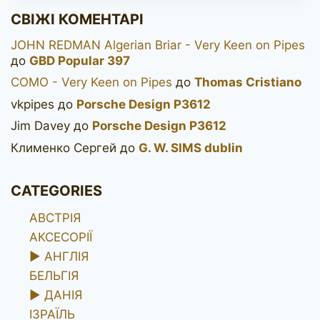
WDC
СВІЖІ КОМЕНТАРІ
HORN
JOHN REDMAN Algerian Briar - Very Keen on Pipes
до
GBD Popular 397
COMO - Very Keen on Pipes
до
Thomas Cristiano
vkpipes
до
Porsche Design P3612
Jim Davey
до
Porsche Design P3612
Клименко Сергей
до
G. W. SIMS dublin
CATEGORIES
АВСТРІЯ
АКСЕСОРІЇ
►
АНГЛІЯ
БЕЛЬГІЯ
►
ДАНІЯ
ІЗРАЇЛЬ