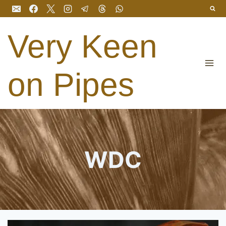
Перейти
до
вмісту
Very Keen
on Pipes
WDC