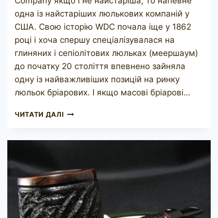
Company якщо і не найстаріша, то напевне
одна із найстаріших люлькових компаній у
США. Свою історію WDC почала іще у 1862
році і хоча спершу спеціалізувалася на
глиняних і сепіолітових люльках (меершаум)
до початку 20 століття впевнено зайняла
одну із найважливіших позицій на ринку
люльок бріарових. І якщо масові бріарові…
WDC
ЧИТАТИ ДАЛІ