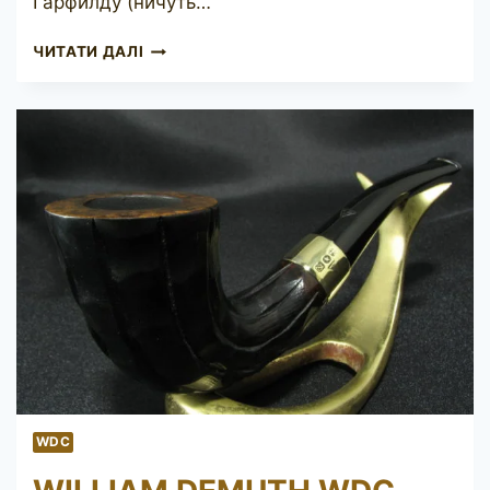
Гарфилду (ничуть…
WDC
ЧИТАТИ ДАЛІ
ROYAL
DEMUTH
69
WDC