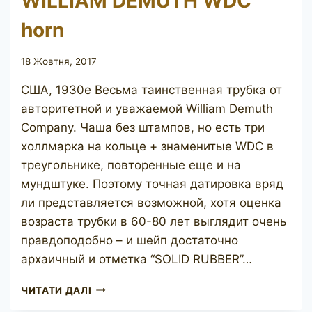
WILLIAM DEMUTH WDC
horn
18 Жовтня, 2017
США, 1930е Весьма таинственная трубка от
авторитетной и уважаемой William Demuth
Company. Чаша без штампов, но есть три
холлмарка на кольце + знаменитые WDC в
треугольнике, повторенные еще и на
мундштуке. Поэтому точная датировка вряд
ли представляется возможной, хотя оценка
возраста трубки в 60-80 лет выглядит очень
правдоподобно – и шейп достаточно
архаичный и отметка “SOLID RUBBER”…
WILLIAM
ЧИТАТИ ДАЛІ
DEMUTH