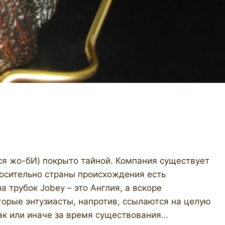
ся жо-бИ) покрыто тайной. Компания существует
носительно страны происхождения есть
а трубок Jobey – это Англия, а вскоре
орые энтузиасты, напротив, ссылаются на целую
Так или иначе за время существования…