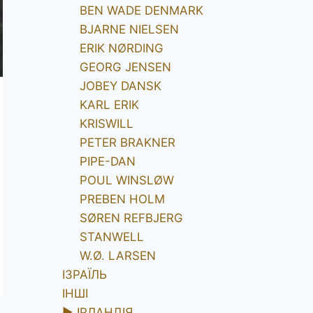
BEN WADE DENMARK
BJARNE NIELSEN
ERIK NØRDING
GEORG JENSEN
JOBEY DANSK
KARL ERIK
KRISWILL
PETER BRAKNER
PIPE-DAN
POUL WINSLØW
PREBEN HOLM
SØREN REFBJERG
STANWELL
W.Ø. LARSEN
ІЗРАЇЛЬ
ІНШІ
►
ІРЛАНДІЯ