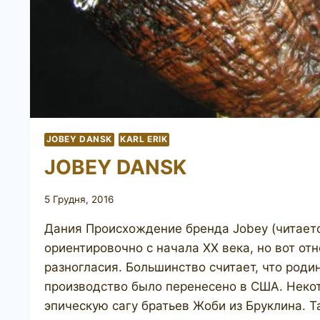
JOBEY DANSK
KARL ERIK
JOBEY DANSK
5 Грудня, 2016
Дания Происхождение бренда Jobey (читает
ориентировочно с начала ХХ века, но вот от
разногласия. Большинство считает, что родин
производство было перенесено в США. Некот
эпическую сагу братьев Жоби из Бруклина. 