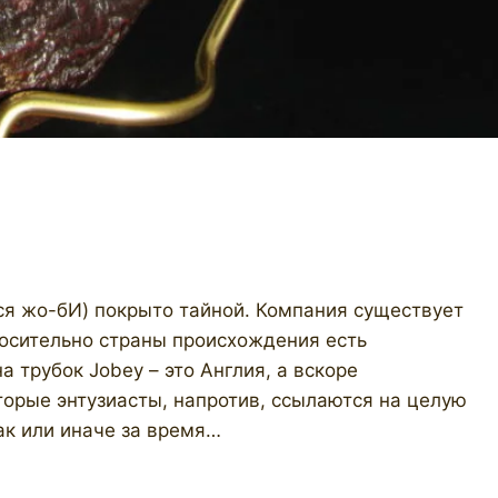
ся жо-бИ) покрыто тайной. Компания существует
носительно страны происхождения есть
а трубок Jobey – это Англия, а вскоре
орые энтузиасты, напротив, ссылаются на целую
ак или иначе за время…