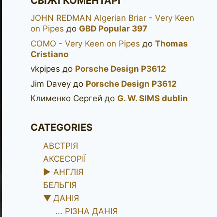
СВІЖІ КОМЕНТАРІ
JOHN REDMAN Algerian Briar - Very Keen
on Pipes
до
GBD Popular 397
COMO - Very Keen on Pipes
до
Thomas
Cristiano
vkpipes
до
Porsche Design P3612
Jim Davey
до
Porsche Design P3612
Клименко Сергей
до
G. W. SIMS dublin
CATEGORIES
АВСТРІЯ
АКСЕСОРІЇ
►
АНГЛІЯ
БЕЛЬГІЯ
▼
ДАНІЯ
... РІЗНА ДАНІЯ