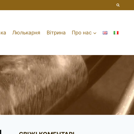
вка
Люлькарня
Вітрина
Про нас