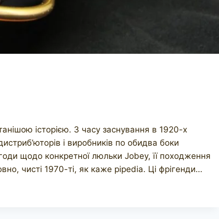
танішою історією. З часу заснування в 1920-х
дистриб’юторів і виробників по обидва боки
згоди щодо конкретної люльки Jobey, її походження
вно, чисті 1970-ті, як каже pipedia. Ці фрігенди…