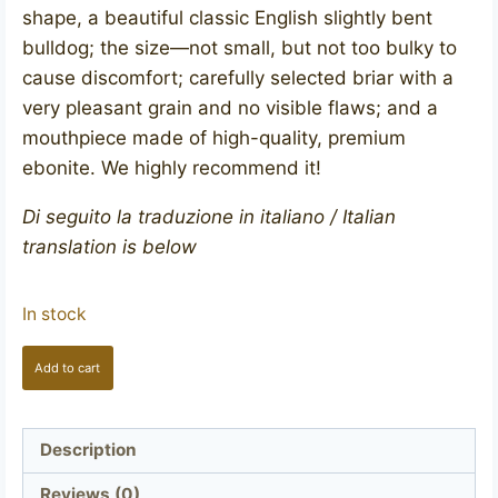
shape, a beautiful classic English slightly bent
bulldog; the size—not small, but not too bulky to
cause discomfort; carefully selected briar with a
very pleasant grain and no visible flaws; and a
mouthpiece made of high-quality, premium
ebonite. We highly recommend it!
Di seguito la traduzione in italiano / Italian
translation is below
In stock
JOHN
Add to cart
REDMAN
Aristocrat
bulldog
Description
quantity
Reviews (0)