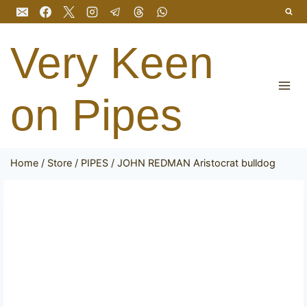
Skip
to
content
Very Keen
on Pipes
Home
/
Store
/
PIPES
/
JOHN REDMAN Aristocrat bulldog