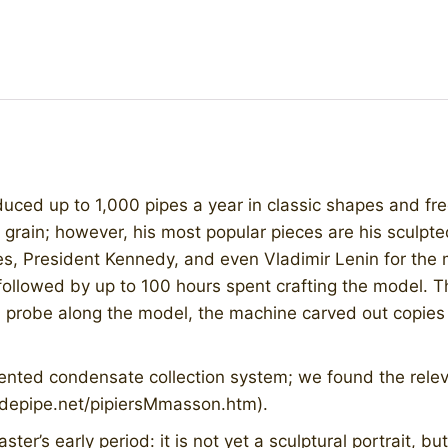
duced up to 1,000 pipes a year in classic shapes and fr
al grain; however, his most popular pieces are his sculpt
es, President Kennedy, and even Vladimir Lenin for th
 followed by up to 100 hours spent crafting the model. 
robe along the model, the machine carved out copies of 
tented condensate collection system; we found the relev
depipe.net/pipiersMmasson.htm).
er’s early period: it is not yet a sculptural portrait, bu