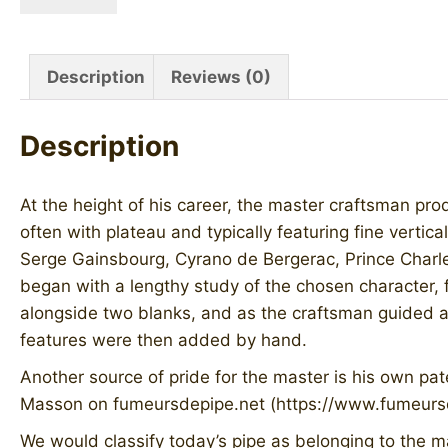
MASSON
(Ma
Colombe)
Description
Reviews (0)
quantity
Description
At the height of his career, the master craftsman pro
often with plateau and typically featuring fine vertic
Serge Gainsbourg, Cyrano de Bergerac, Prince Charl
began with a lengthy study of the chosen character,
alongside two blanks, and as the craftsman guided a p
features were then added by hand.
Another source of pride for the master is his own pa
Masson on fumeursdepipe.net (https://www.fumeurs
We would classify today’s pipe as belonging to the mast