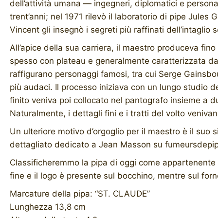
dell’attività umana — ingegneri, diplomatici e personal
trent’anni; nel 1971 rilevò il laboratorio di pipe Jule
Vincent gli insegnò i segreti più raffinati dell’intaglio 
All’apice della sua carriera, il maestro produceva fino
spesso con plateau e generalmente caratterizzata da un
raffigurano personaggi famosi, tra cui Serge Gainsbour
più audaci. Il processo iniziava con un lungo studio d
finito veniva poi collocato nel pantografo insieme a d
Naturalmente, i dettagli fini e i tratti del volto veniv
Un ulteriore motivo d’orgoglio per il maestro è il suo
dettagliato dedicato a Jean Masson su fumeursdepi
Classificheremmo la pipa di oggi come appartenente al 
fine e il logo è presente sul bocchino, mentre sul forn
Marcature della pipa: “ST. CLAUDE”
Lunghezza 13,8 cm