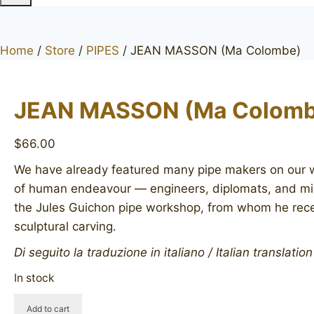
Home
/
Store
/
PIPES
/
JEAN MASSON (Ma Colombe)
JEAN MASSON (Ma Colomb
$
66.00
We have already featured many pipe makers on our w
of human endeavour — engineers, diplomats, and mili
the Jules Guichon pipe workshop, from whom he receive
sculptural carving.
Di seguito la traduzione in italiano / Italian translatio
In stock
JEAN
Add to cart