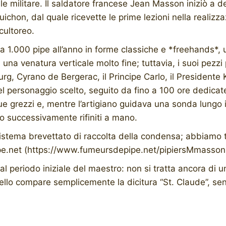
e militare. Il saldatore francese Jean Masson iniziò a ded
s Guichon, dal quale ricevette le prime lezioni nella reali
scultoreo.
 a 1.000 pipe all’anno in forme classiche e *freehands*, 
a venatura verticale molto fine; tuttavia, i suoi pezzi 
g, Cyrano de Bergerac, il Principe Carlo, il Presidente K
el personaggio scelto, seguito da fino a 100 ore dedicate
ue grezzi e, mentre l’artigiano guidava una sonda lungo 
ano successivamente rifiniti a mano.
 sistema brevettato di raccolta della condensa; abbiamo t
pe.net (https://www.fumeursdepipe.net/pipiersMmasson
periodo iniziale del maestro: non si tratta ancora di un r
ello compare semplicemente la dicitura “St. Claude”, senz