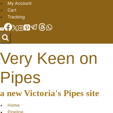
Skip
My Account
to
Cart
content
Tracking
Very Keen on
Pipes
a new Victoria's Pipes site
Home
Pipeline