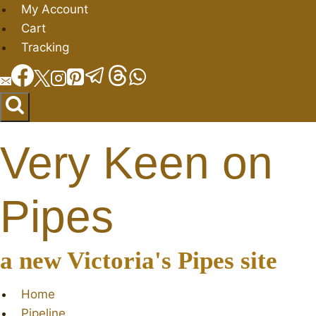
Skip
My Account
to
Cart
content
Tracking
Very Keen on
Pipes
a new Victoria's Pipes site
Home
Pipeline