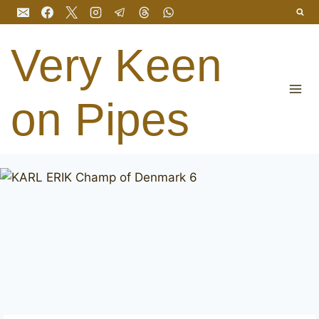
Salta
al
contenuto
Very Keen
on Pipes