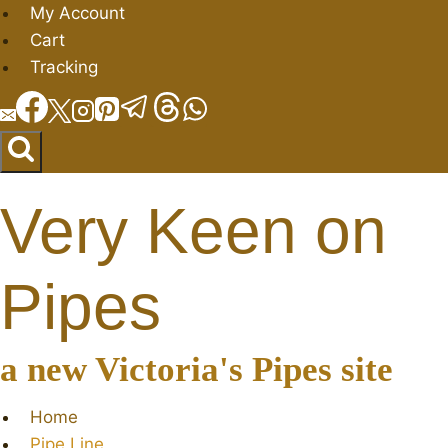
Salta
My Account
al
Cart
contenuto
Tracking
Very Keen on
Pipes
a new Victoria's Pipes site
Home
Pipe Line