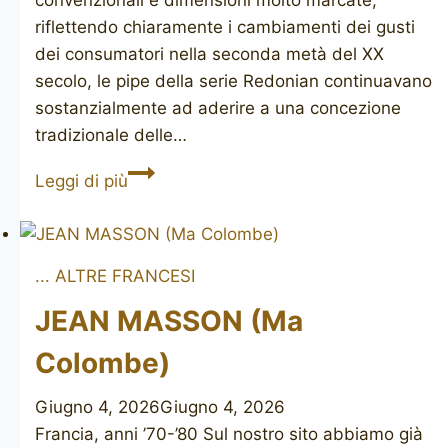
riflettendo chiaramente i cambiamenti dei gusti
dei consumatori nella seconda metà del XX
secolo, le pipe della serie Redonian continuavano
sostanzialmente ad aderire a una concezione
tradizionale delle…
JOHN
Leggi di più
REDMAN
Redonian
De
... ALTRE FRANCESI
Luxe
poker
JEAN MASSON (Ma
Colombe)
Giugno 4, 2026
Giugno 4, 2026
Francia, anni ’70-’80 Sul nostro sito abbiamo già