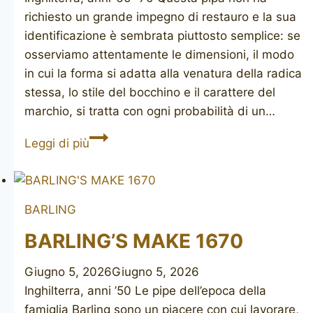
richiesto un grande impegno di restauro e la sua
identificazione è sembrata piuttosto semplice: se
osserviamo attentamente le dimensioni, il modo
in cui la forma si adatta alla venatura della radica
stessa, lo stile del bocchino e il carattere del
marchio, si tratta con ogni probabilità di un…
(CHARATAN’S
Leggi di più
MAKE
Ben
Wade)
BARLING
Special
Collection
BARLING’S MAKE 1670
Giugno 5, 2026
Giugno 5, 2026
Inghilterra, anni ’50 Le pipe dell’epoca della
famiglia Barling sono un piacere con cui lavorare,