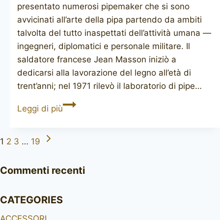
presentato numerosi pipemaker che si sono
avvicinati all’arte della pipa partendo da ambiti
talvolta del tutto inaspettati dell’attività umana —
ingegneri, diplomatici e personale militare. Il
saldatore francese Jean Masson iniziò a
dedicarsi alla lavorazione del legno all’età di
trent’anni; nel 1971 rilevò il laboratorio di pipe…
JEAN
Leggi di più
MASSON
(Ma
Pagina
Navigazione
1
2
3
…
19
Colombe)
successiva
pagina
Commenti recenti
CATEGORIES
ACCESSORI