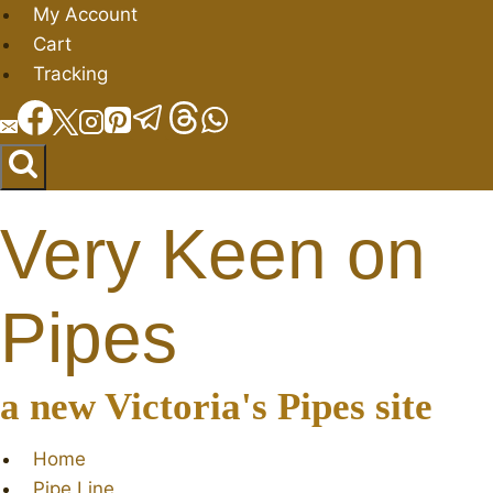
Salta
My Account
al
Cart
contenuto
Tracking
Very Keen on
Pipes
a new Victoria's Pipes site
Home
Pipe Line