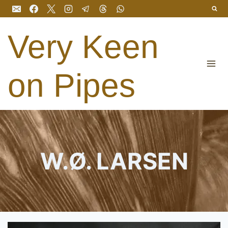
Salta
al
contenuto
Very Keen
on Pipes
W.Ø. LARSEN