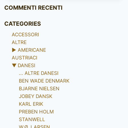
PORT
COMMENTI RECENTI
84
CATEGORIES
ACCESSORI
ALTRE
►
AMERICANE
AUSTRIACI
▼
DANESI
... ALTRE DANESI
BEN WADE DENMARK
BJARNE NIELSEN
JOBEY DANSK
KARL ERIK
PREBEN HOLM
STANWELL
W.Ø. LARSEN