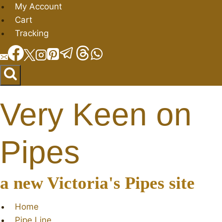
Salta
My Account
al
Cart
contenuto
Tracking
Very Keen on
Pipes
a new Victoria's Pipes site
Home
Pipe Line