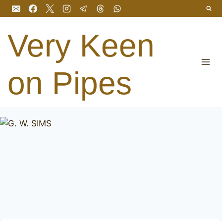
Salta
al
contenuto
Very Keen
on Pipes