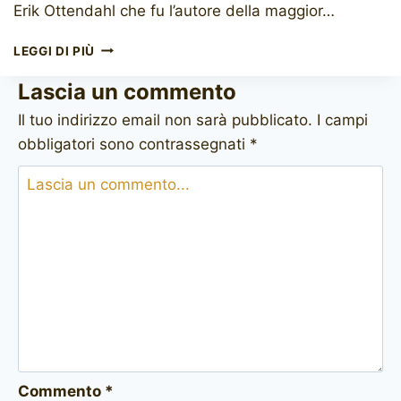
Erik Ottendahl che fu l’autore della maggior…
KARL
LEGGI DI PIÙ
ERIK
CHAMP
Lascia un commento
OF
Il tuo indirizzo email non sarà pubblicato.
I campi
DENMARK
6
obbligatori sono contrassegnati
*
Commento
*