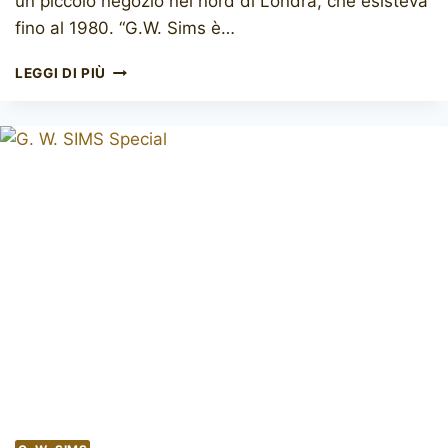
un piccolo negozio nel nord di Londra, che esisteva
fino al 1980. “G.W. Sims è…
G.W.
LEGGI DI PIÙ
SIMS
HORN