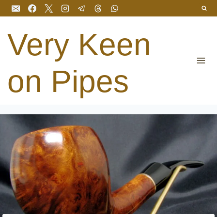
Salta
al
contenuto
Very Keen
on Pipes