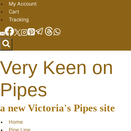
Salta
My Account
al
Cart
contenuto
Tracking
Very Keen on
Pipes
a new Victoria's Pipes site
Home
Pipe Line