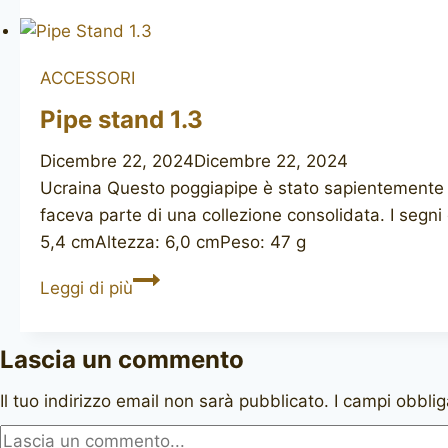
Plumb’s
two
pipe
ACCESSORI
bag
Pipe stand 1.3
Dicembre 22, 2024
Dicembre 22, 2024
Ucraina Questo poggiapipe è stato sapientemente re
faceva parte di una collezione consolidata. I segn
5,4 cmAltezza: 6,0 cmPeso: 47 g
Pipe
Leggi di più
stand
1.3
Lascia un commento
Il tuo indirizzo email non sarà pubblicato.
I campi obbli