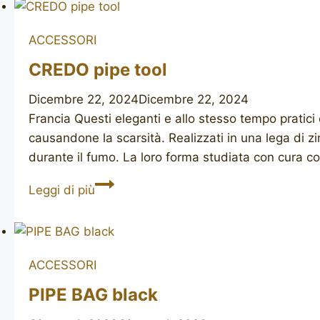
Bond
Street)
ACCESSORI
pipe
CREDO pipe tool
stand
Dicembre 22, 2024
Dicembre 22, 2024
Francia Questi eleganti e allo stesso tempo pratici
causandone la scarsità. Realizzati in una lega di zi
durante il fumo. La loro forma studiata con cura c
CREDO
Leggi di più
pipe
tool
ACCESSORI
PIPE BAG black