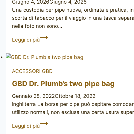
Giugno 4, 2026
Giugno 4, 2026
Una custodia per pipe nuova, ordinata e pratica, in
scorta di tabacco per il viaggio in una tasca separat
nella foto non sono…
PIPE
Leggi di più
BAG
black
ACCESSORI
GBD
GBD Dr. Plumb’s two pipe bag
Gennaio 28, 2022
Ottobre 18, 2022
Inghilterra La borsa per pipe può ospitare comodam
utilizzo normali, non esclusa una certa usura super
GBD
Leggi di più
Dr.