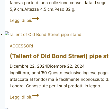
faceva parte di una collezione consolidata. I seg
5,9 cm.Altezza 4,5 cm.Peso 32 g.
Pipe
Leggi di più
stand
1.1
ACCESSORI
(Tallent of Old Bond Street) pipe s
Dicembre 22, 2024
Dicembre 22, 2024
Inghilterra, anni ’50 Questo esclusivo inglese poggi
attaccata al fondo) ma è facilmente riconosciuto da
Londra. Conosciute per i suoi prodotti in legno…
(Tallent
Leggi di più
of
Old