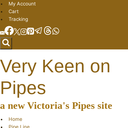
Salta
My Account
al
Cart
contenuto
Tracking
Very Keen on
Pipes
a new Victoria's Pipes site
Home
Pipe Line