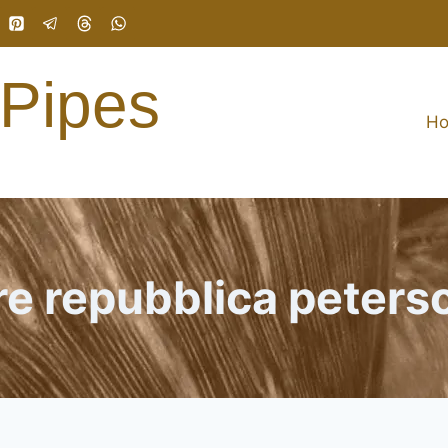
 Pipes
H
re repubblica peters