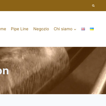
ome
Pipe Line
Negozio
Chi siamo
on