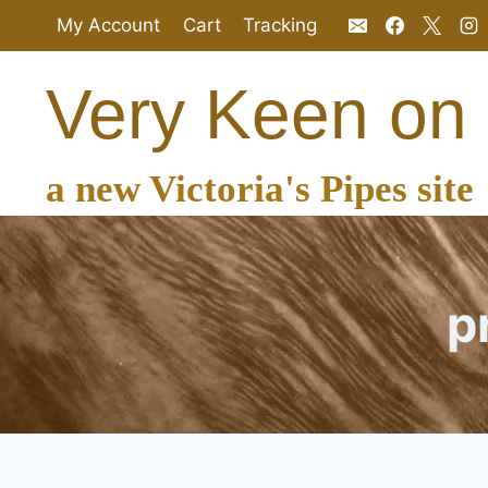
Salta
My Account
Cart
Tracking
al
contenuto
Very Keen on
a new Victoria's Pipes site
p