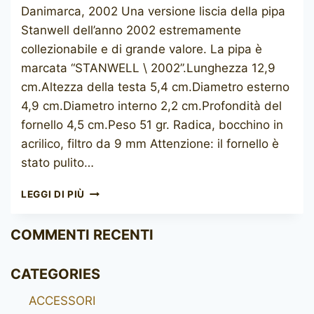
Danimarca, 2002 Una versione liscia della pipa
Stanwell dell’anno 2002 estremamente
collezionabile e di grande valore. La pipa è
marcata “STANWELL \ 2002”.Lunghezza 12,9
cm.Altezza della testa 5,4 cm.Diametro esterno
4,9 cm.Diametro interno 2,2 cm.Profondità del
fornello 4,5 cm.Peso 51 gr. Radica, bocchino in
acrilico, filtro da 9 mm Attenzione: il fornello è
stato pulito…
STANWELL
LEGGI DI PIÙ
PIPE
OF
COMMENTI RECENTI
THE
YEAR
2002
CATEGORIES
ACCESSORI