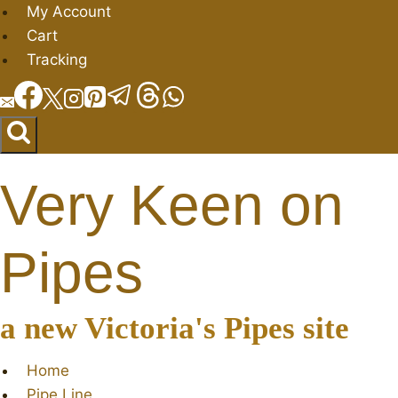
Salta
My Account
al
Cart
contenuto
Tracking
Very Keen on
Pipes
a new Victoria's Pipes site
Home
Pipe Line