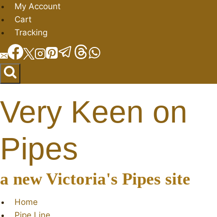
Salta
My Account
al
Cart
contenuto
Tracking
Very Keen on
Pipes
a new Victoria's Pipes site
Home
Pipe Line