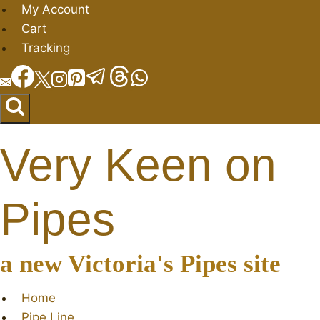
Salta
My Account
al
Cart
contenuto
Tracking
Very Keen on
Pipes
a new Victoria's Pipes site
Home
Pipe Line