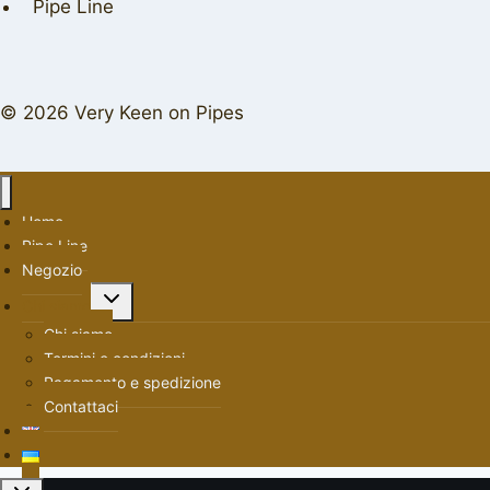
Pipe Line
© 2026 Very Keen on Pipes
Home
Pipe Line
Negozio
Alterna
Chi siamo
menu
Chi siamo
figlio
Termini e condizioni
Pagamento e spedizione
Contattaci