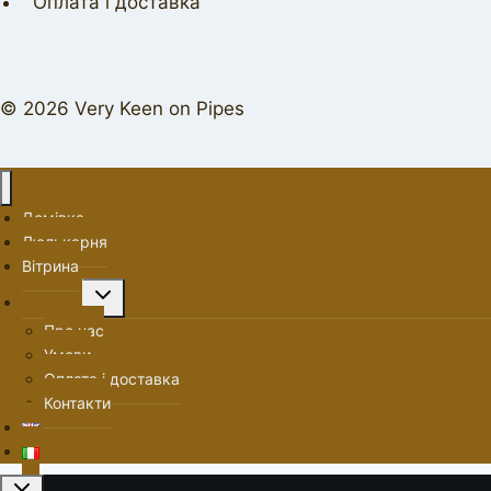
Оплата і доставка
© 2026 Very Keen on Pipes
Домівка
Люлькарня
Вітрина
Перемкнути
Про нас
меню
Про нас
нащадка
Умови
Оплата і доставка
Контакти