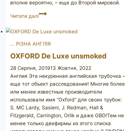
вполне вероятно, – еще до Второй мировой.
HARDCASTLE’S
Читати далі
Jack
O’London
127
... РІЗНА АНГЛІЯ
OXFORD De Luxe unsmoked
28 Серпня, 2019
13 Жовтня, 2022
Англия Эта некуренная английская трубочка –
еще тот объект расследования! Многие более
или менее известные производители
использовали имя “Oxford” для своих трубок:
S. MC Lardy, Sasieni, J. Redman, Hall &
Fitzgerald, Carrington, Orlik и даже GBD!Тем не
менее только двефирмы из этого списка