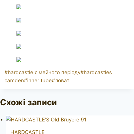
Позначки
#
hardcastle сімейного періоду
#
hardcastles
запису:
camden
#
inner tube
#
ловат
Схожі записи
HARDCASTLE