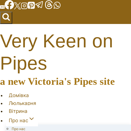
Перейти
до
вмісту
Very Keen on
Pipes
a new Victoria's Pipes site
Домівка
Люлькарня
Вітрина
Про нас
Про нас