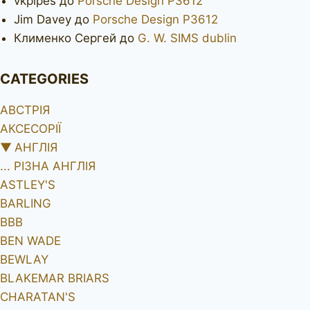
vkpipes
до
Porsche Design P3612
Jim Davey
до
Porsche Design P3612
Клименко Сергей
до
G. W. SIMS dublin
CATEGORIES
АВСТРІЯ
АКСЕСОРІЇ
▼
АНГЛІЯ
... РІЗНА АНГЛІЯ
ASTLEY'S
BARLING
BBB
BEN WADE
BEWLAY
BLAKEMAR BRIARS
CHARATAN'S