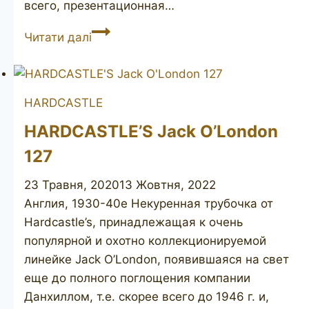
всего, презентационная…
HARDCASTLE’S
Читати далі
192
Curacao;
N.
HARDCASTLE
A.
(unsmoked)
HARDCASTLE’S Jack O’London
127
23 Травня, 2020
13 Жовтня, 2022
Англия, 1930-40е Некуренная трубочка от
Hardcastle’s, принадлежащая к очень
популярной и охотно коллекционируемой
линейке Jack O’London, появившаяся на свет
еще до полного поглощения компании
Данхиллом, т.е. скорее всего до 1946 г. и,